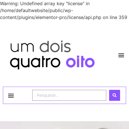
Warning: Undefined array key "license" in
/home/defaultwebsite/public/wp-
content/plugins/elementor-pro/license/api.php on line 359
1248 Academy