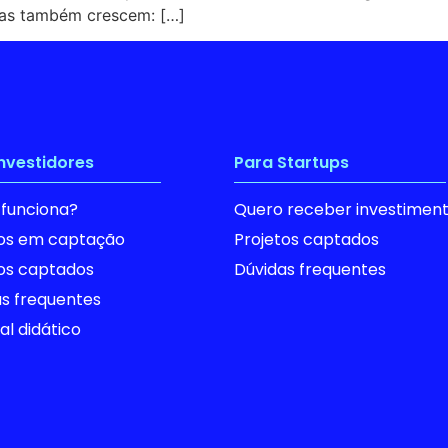
das também crescem: […]
investidores
Para Startups
funciona?
Quero receber investimen
tos em captação
Projetos captados
tos captados
Dúvidas frequentes
s frequentes
al didático