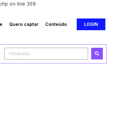
php on line 359
e
Quero captar
Conteúdo
LOGIN