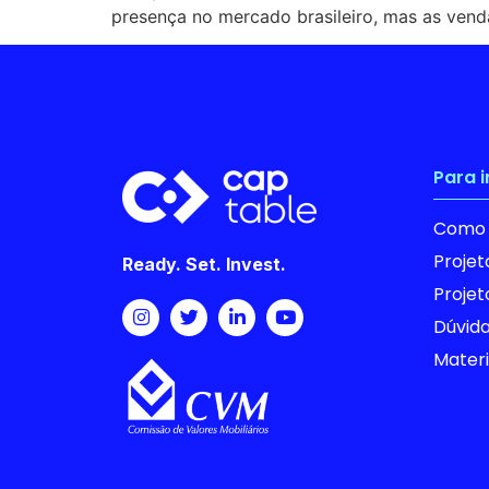
presença no mercado brasileiro, mas as ven
Para 
Como 
Proje
Ready. Set. Invest.
Proje
Dúvida
Materi