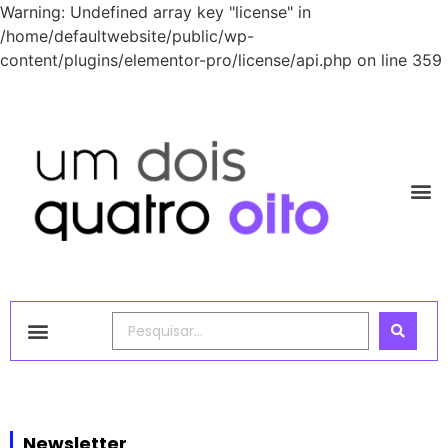
Warning: Undefined array key "license" in
/home/defaultwebsite/public/wp-
content/plugins/elementor-pro/license/api.php on line 359
1248 Academy
Newsletter