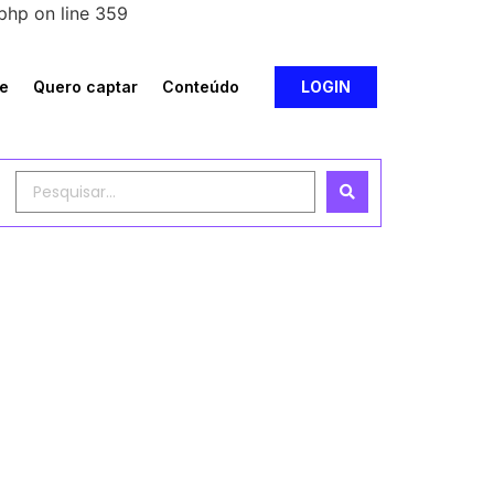
php on line 359
e
Quero captar
Conteúdo
LOGIN