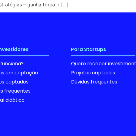
stratégias – ganha força o […]
investidores
Para Startups
funciona?
Quero receber investimen
tos em captação
Projetos captados
tos captados
Dúvidas frequentes
s frequentes
al didático