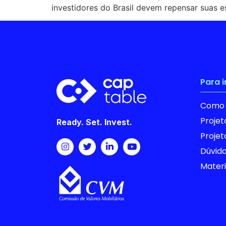
investidores do Brasil devem repensar suas e
Para 
Como 
Proje
Ready. Set. Invest.
Proje
Dúvida
Materi