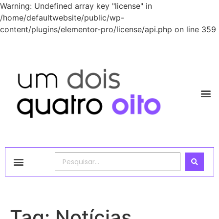
Warning: Undefined array key "license" in
/home/defaultwebsite/public/wp-
content/plugins/elementor-pro/license/api.php on line 359
1248 Academy
Tag:
Notícias