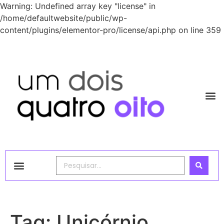
Warning: Undefined array key "license" in
/home/defaultwebsite/public/wp-
content/plugins/elementor-pro/license/api.php on line 359
1248 Academy
Tag:
Unicórnio