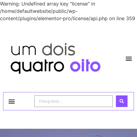
Warning: Undefined array key "license" in
/home/defaultwebsite/public/wp-
content/plugins/elementor-pro/license/api.php on line 359
1248 Academy