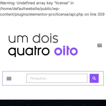
Warning: Undefined array key "license" in
/home/defaultwebsite/public/wp-
content/plugins/elementor-pro/license/api.php on line 359
1248 Academy