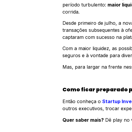
período turbulento:
maior liqu
corrida.
Desde primeiro de julho, a n
transações subsequentes à ofer
captaram com sucesso na pla
Com a maior liquidez, as possi
seguros e à vontade para divers
Mas, para largar na frente ness
Como ficar preparado 
Então conheça o
Startup Inve
outros executivos, trocar exper
Quer saber mais?
Dê play no v