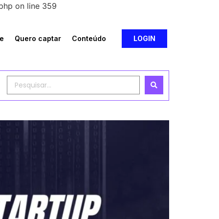
php on line 359
e
Quero captar
Conteúdo
LOGIN