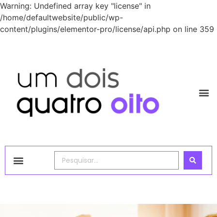
Warning: Undefined array key "license" in
/home/defaultwebsite/public/wp-
content/plugins/elementor-pro/license/api.php on line 359
1248 Academy