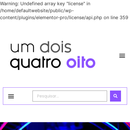
Warning: Undefined array key "license" in
/home/defaultwebsite/public/wp-
content/plugins/elementor-pro/license/api.php on line 359
1248 Academy