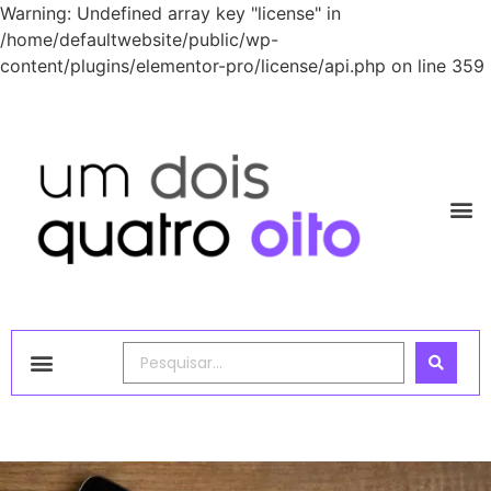
Warning: Undefined array key "license" in
/home/defaultwebsite/public/wp-
content/plugins/elementor-pro/license/api.php on line 359
1248 Academy