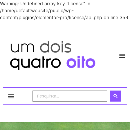
Warning: Undefined array key "license" in
/home/defaultwebsite/public/wp-
content/plugins/elementor-pro/license/api.php on line 359
1248 Academy