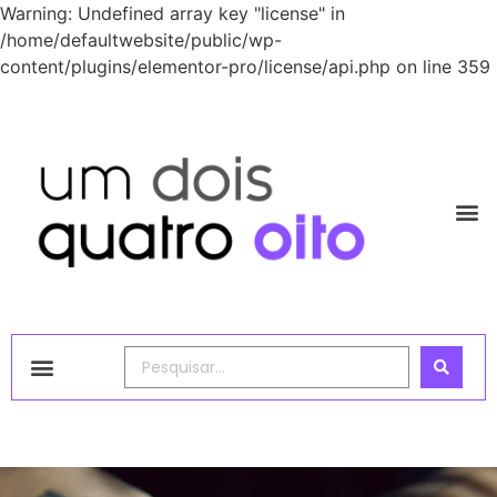
Warning: Undefined array key "license" in
/home/defaultwebsite/public/wp-
content/plugins/elementor-pro/license/api.php on line 359
1248 Academy