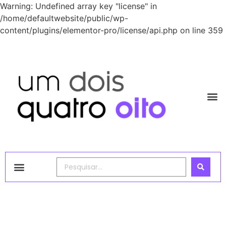
Warning: Undefined array key "license" in
/home/defaultwebsite/public/wp-
content/plugins/elementor-pro/license/api.php on line 359
1248 Academy