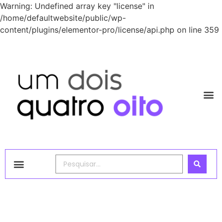
Warning: Undefined array key "license" in
/home/defaultwebsite/public/wp-
content/plugins/elementor-pro/license/api.php on line 359
1248 Academy