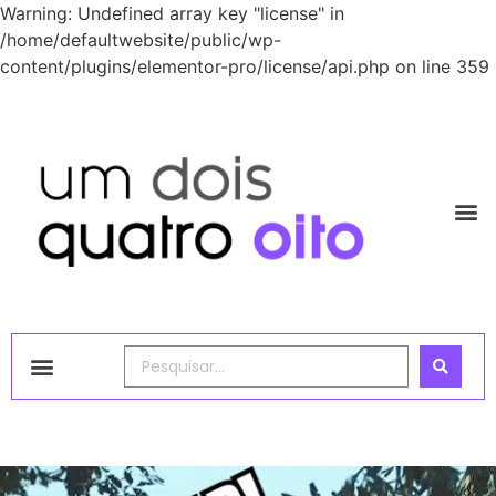
Warning: Undefined array key "license" in
/home/defaultwebsite/public/wp-
content/plugins/elementor-pro/license/api.php on line 359
1248 Academy