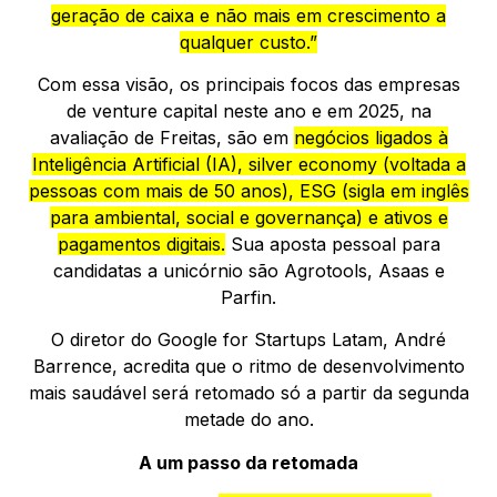
geração de caixa e não mais em crescimento a
qualquer custo.”
Com essa visão, os principais focos das empresas
de venture capital neste ano e em 2025, na
avaliação de Freitas, são em
negócios ligados à
Inteligência Artificial (IA), silver economy (voltada a
pessoas com mais de 50 anos), ESG (sigla em inglês
para ambiental, social e governança) e ativos e
pagamentos digitais.
Sua aposta pessoal para
candidatas a unicórnio são Agrotools, Asaas e
Parfin.
O diretor do Google for Startups Latam, André
Barrence, acredita que o ritmo de desenvolvimento
mais saudável será retomado só a partir da segunda
metade do ano.
A um passo da retomada