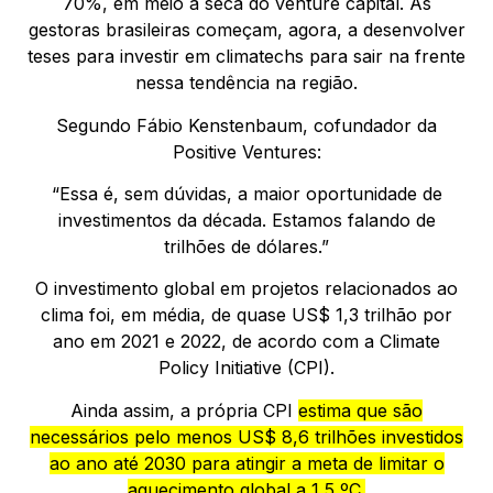
70%, em meio a seca do venture capital. As
gestoras brasileiras começam, agora, a desenvolver
teses para investir em climatechs para sair na frente
nessa tendência na região.
Segundo Fábio Kenstenbaum, cofundador da
Positive Ventures:
“Essa é, sem dúvidas, a maior oportunidade de
investimentos da década. Estamos falando de
trilhões de dólares.”
O investimento global em projetos relacionados ao
clima foi, em média, de quase US$ 1,3 trilhão por
ano em 2021 e 2022, de acordo com a Climate
Policy Initiative (CPI).
Ainda assim, a própria CPI
estima que são
necessários pelo menos US$ 8,6 trilhões investidos
ao ano até 2030 para atingir a meta de limitar o
aquecimento global a 1,5 ºC.