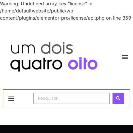
Warning: Undefined array key "license" in
/home/defaultwebsite/public/wp-
content/plugins/elementor-pro/license/api.php on line 359
1248 Academy