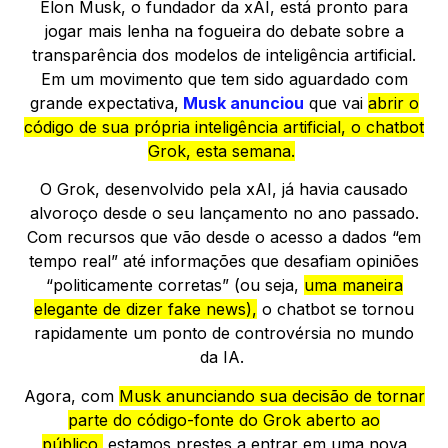
Elon Musk, o fundador da xAI, está pronto para
jogar mais lenha na fogueira do debate sobre a
transparência dos modelos de inteligência artificial.
Em um movimento que tem sido aguardado com
grande expectativa,
Musk anunciou
que vai
abrir o
código de sua própria inteligência artificial, o chatbot
Grok, esta semana.
O Grok, desenvolvido pela xAI, já havia causado
alvoroço desde o seu lançamento no ano passado.
Com recursos que vão desde o acesso a dados “em
tempo real” até informações que desafiam opiniões
“politicamente corretas” (ou seja,
uma maneira
elegante de dizer fake news),
o chatbot se tornou
rapidamente um ponto de controvérsia no mundo
da IA.
Agora, com
Musk anunciando sua decisão de tornar
parte do código-fonte do Grok aberto ao
público,
estamos prestes a entrar em uma nova