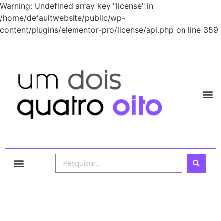
Warning: Undefined array key "license" in
/home/defaultwebsite/public/wp-
content/plugins/elementor-pro/license/api.php on line 359
1248 Academy