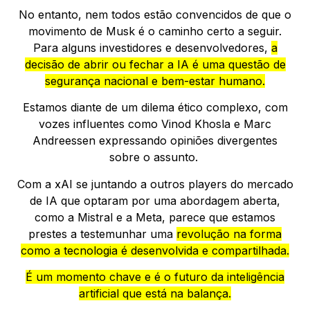
No entanto, nem todos estão convencidos de que o
movimento de Musk é o caminho certo a seguir.
Para alguns investidores e desenvolvedores,
a
decisão de abrir ou fechar a IA é uma questão de
segurança nacional e bem-estar humano.
Estamos diante de um dilema ético complexo, com
vozes influentes como Vinod Khosla e Marc
Andreessen expressando opiniões divergentes
sobre o assunto.
Com a xAI se juntando a outros players do mercado
de IA que optaram por uma abordagem aberta,
como a Mistral e a Meta, parece que estamos
prestes a testemunhar uma
revolução na forma
como a tecnologia é desenvolvida e compartilhada.
É um momento chave e é o futuro da inteligência
artificial que está na balança.