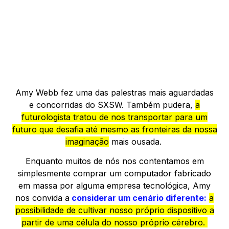
Amy Webb fez uma das palestras mais aguardadas
e concorridas do SXSW. Também pudera,
a
futurologista tratou de nos transportar para um
futuro que desafia até mesmo as fronteiras da nossa
imaginação
mais ousada.
Enquanto muitos de nós nos contentamos em
simplesmente comprar um computador fabricado
em massa por alguma empresa tecnológica, Amy
nos convida a
considerar um cenário diferente:
a
possibilidade de cultivar nosso próprio dispositivo a
partir de uma célula do nosso próprio cérebro.