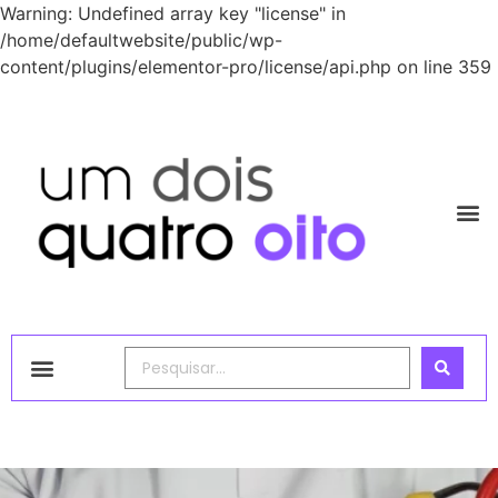
Warning: Undefined array key "license" in
/home/defaultwebsite/public/wp-
content/plugins/elementor-pro/license/api.php on line 359
1248 Academy