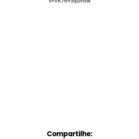
v=VK76x5qum5w
Compartilhe: