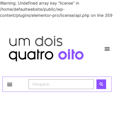
Warning: Undefined array key "license" in
/home/defaultwebsite/public/wp-
content/plugins/elementor-pro/license/api.php on line 359
1248 Academy