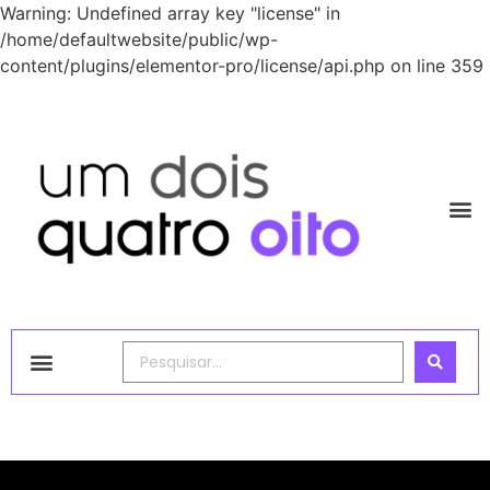
Warning: Undefined array key "license" in
/home/defaultwebsite/public/wp-
content/plugins/elementor-pro/license/api.php on line 359
1248 Academy