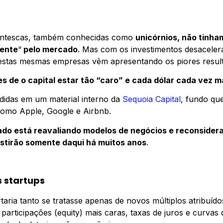
gantescas, também conhecidas como
unicórnios, não tinh
mente
“
pelo mercado
. Mas com os investimentos desacelera
 estas mesmas empresas vêm apresentando os piores resul
es de o capital estar tão “caro” e cada dólar cada vez m
didas em um material interno da
Sequoia Capital
, fundo qu
omo Apple, Google e Airbnb.
do está reavaliando modelos de negócios e reconsidera
stirão somente daqui há muitos anos
.
 startups
taria tanto se tratasse apenas de novos múltiplos atribuído
articipações (equity) mais caras, taxas de juros e curvas