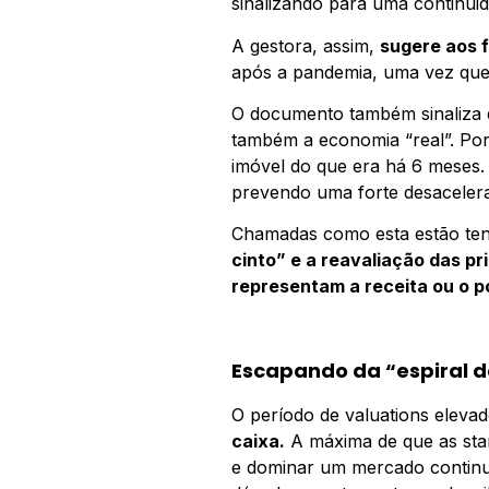
sinalizando para uma continui
A gestora, assim,
sugere aos 
após a pandemia, uma vez que 
O documento também sinaliza 
também a economia “real”. Po
imóvel do que era há 6 meses.
prevendo uma forte desacelera
Chamadas como esta estão ten
cinto” e a reavaliação das p
representam a receita ou o p
Escapando da “espiral 
O período de valuations eleva
caixa.
A máxima de que as star
e dominar um mercado contin