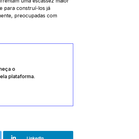
 enfrentam uma escassez maior
 para construí-los já
lmente, preocupadas com
heça o
ela plataforma.
LinkedIn