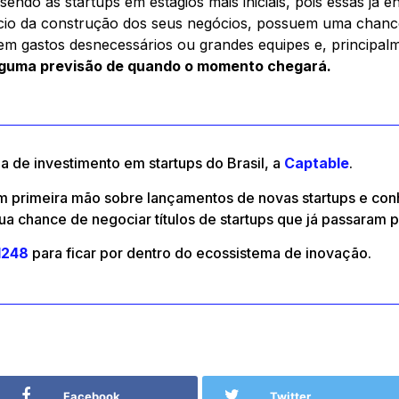
sendo as startups em estágios mais iniciais, pois essas já
nício da construção dos seus negócios, possuem uma chance
em gastos desnecessários ou grandes equipes e, principa
guma previsão de quando o momento chegará.
 de investimento em startups do Brasil, a
Captable
.
m primeira mão sobre lançamentos de novas startups e con
ua chance de negociar títulos de startups que já passaram p
1248
para ficar por dentro do ecossistema de inovação.
Facebook
Twitter