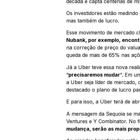
década e capta centenas de mil
Os investidores estão medindo
mas também de lucro.
Esse movimento de mercado che
Nubank, por exemplo, encont
na correção de preço do valua
queda de mais de 65% nas aç
Já a Uber teve essa nova real
“
precisaremos mudar
“. Em u
a Uber seja líder de mercado, 
destacado o plano de lucro par
E para isso, a Uber terá de a
A mensagem da Sequoia se man
Ventures e Y Combinator. No f
mudança, serão as mais prope