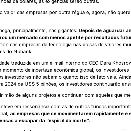
hões de dólares, as exigências serão outras.
 o valor das empresas por outra régua e, agora, não quere
ga, principalmente, nas gigantes.
Depois de aguardar ano
rou um mercado com menos apetite por resultados futu
tion das empresas de tecnologia nas bolsas de valores mu
ões do Nubank.
idade traduzida em um e-mail interno do CEO Dara Khosro
m momento de incerteza econômica global, os investidore
os investidores não sabem o quanto isso de fato vale. Ain
a 2024 de US$ 5 bilhões, os investidores continuarão ansi
brir mão de alguns projetos e continuar com aqueles que m
teve em ressonância com as de outros fundos importante
inal,
as empresas que se movimentarem rapidamente e e
nsas a escapar da “espiral da morte”.