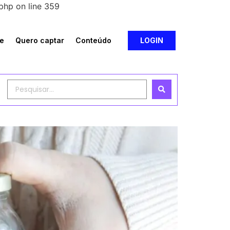
php on line 359
e
Quero captar
Conteúdo
LOGIN