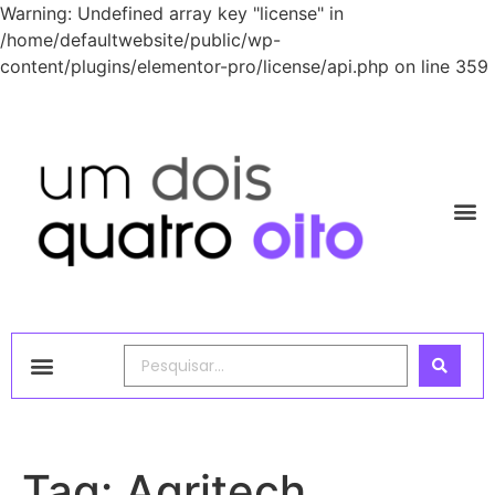
Warning: Undefined array key "license" in
/home/defaultwebsite/public/wp-
content/plugins/elementor-pro/license/api.php on line 359
1248 Academy
Tag:
Agritech