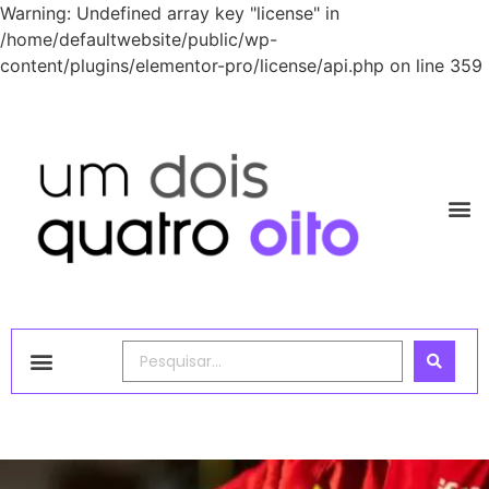
Warning: Undefined array key "license" in
/home/defaultwebsite/public/wp-
content/plugins/elementor-pro/license/api.php on line 359
1248 Academy