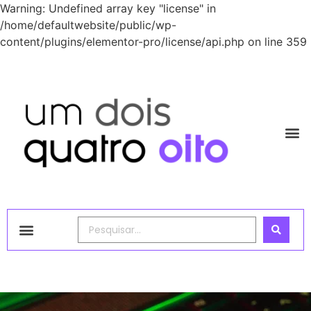
Warning: Undefined array key "license" in
/home/defaultwebsite/public/wp-
content/plugins/elementor-pro/license/api.php on line 359
1248 Academy